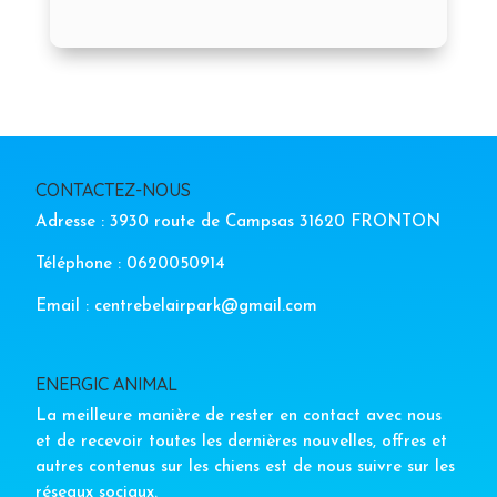
CONTACTEZ-NOUS
Adresse : 3930 route de Campsas 31620 FRONTON
Téléphone : 0620050914
Email : centrebelairpark@gmail.com
ENERGIC ANIMAL
La meilleure manière de rester en contact avec nous
et de recevoir toutes les dernières nouvelles, offres et
autres contenus sur les chiens est de nous suivre sur les
réseaux sociaux.